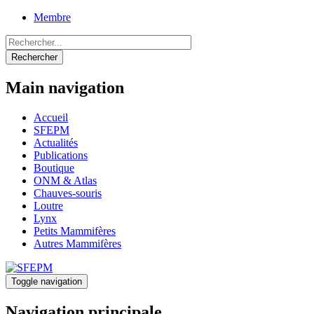
Aller
Membre
au
Panier
contenu
principal
Rechercher
Main navigation
Accueil
SFEPM
Actualités
Publications
Boutique
ONM & Atlas
Chauves-souris
Loutre
Lynx
Petits Mammifères
Autres Mammifères
Toggle navigation
Navigation principale