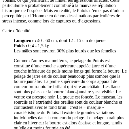
voisins, ce qui permettrait de limiter les agressions directes. Cette
particularité a probablement contribué à la mauvaise réputation
historique de l’espèce. Mais en réalité, le Putois n’émet pas d’odeur
perceptible par l’Homme en dehors des situations particulières de
stress intense, comme lors de captures ou d’agressions.
Carte d’identité
Longueur :
40 - 60 cm, dont 12 - 15 cm de queue
Poids :
0,4 - 1,5 kg
Les mâles sont environ 30% plus lourds que les femelles
Comme d’autres mammifères, le pelage du Putois est
constitué d’une couche supérieure appelée jarre et d’une
couche inférieure de poils moins longs qui forme la bourre. Le
pelage de jarre est de couleur beaucoup plus sombre que la
bourre jaunâtre. La partie supérieure du corps apparaît de
couleur brun-noirâtre brillant qui vire au châtain. Les flancs
sont plus pâles car la bourre blanc-jaunâtre y est visible. Le
ventre est presque noir. La queue est foncée. Le museau, les
sourcils et l’extrémité des oreilles sont de couleur blanche et
contrastent avec le fond brun : c’est le « masque »
caractéristique du Putois. Il existe de grandes variations
individuelles dans la couleur du pelage. Le pelage parait plus
clair en hiver car la bourre est alors épaisse et longue, tandis
qu’elle est moins fournie en été.