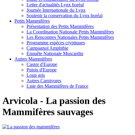
Lettre d'actualités Lynx boréal
Journée Internationale du Lynx
Soutenir la conservation du Lynx boréal
Petits Mammifères
Présentation des Petits Mammifères
La Coordination Nationale Petits Mammifères
Les Rencontres Nationales Petits Mammifères
Programme espèces cryptiques
Campagnol Amphibie
Enquête Nationale Muscardin
Autres Mammifères
Castor d'Europe
Putois d'Europe
Loup gris
Autres Carnivores
Liste des Mammifères de France
Arvicola - La passion des
Mammifères sauvages