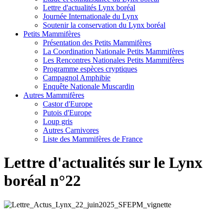
Lettre d'actualités Lynx boréal
Journée Internationale du Lynx
Soutenir la conservation du Lynx boréal
Petits Mammifères
Présentation des Petits Mammifères
La Coordination Nationale Petits Mammifères
Les Rencontres Nationales Petits Mammifères
Programme espèces cryptiques
Campagnol Amphibie
Enquête Nationale Muscardin
Autres Mammifères
Castor d'Europe
Putois d'Europe
Loup gris
Autres Carnivores
Liste des Mammifères de France
Lettre d'actualités sur le Lynx
boréal n°22