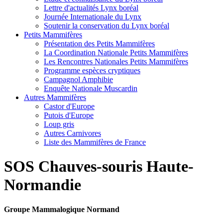
Lettre d'actualités Lynx boréal
Journée Internationale du Lynx
Soutenir la conservation du Lynx boréal
Petits Mammifères
Présentation des Petits Mammifères
La Coordination Nationale Petits Mammifères
Les Rencontres Nationales Petits Mammifères
Programme espèces cryptiques
Campagnol Amphibie
Enquête Nationale Muscardin
Autres Mammifères
Castor d'Europe
Putois d'Europe
Loup gris
Autres Carnivores
Liste des Mammifères de France
SOS Chauves-souris Haute-
Normandie
Groupe Mammalogique Normand