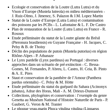
Ecologie et conservation de la Loutre (Lutra Lutra) et du
Vison d’Europe (Mustela lutreola) en milieu méditerranéen -
J. Ruiz-Olmo, J. Jimenez, S. Palazon & J.M. Lopez Martin
Statut de la Loutre d’Europe (Lutra Lutra) et contamination
des poissons par les PCBs - L. Lafontaine & L. F. De Castro
Plan de restauration de la Loutre (Lutra Lutra) en France - R.
Rosoux
Etude préliminaire du statut de la Loutre géante du Brésil
(Pteronura brasiliensis) en Guyane Française - H. Jacques, C.
Pelsy & B. de Thoisy
Déclin des populations de putois (Mustela putorius) en région
Rhône-Alpes - P. Athanaze
Le Lynx pardelle (Lynx pardinus) au Portugal : diverses
approches dans un scénario de pré-extinction - C. Bessa-
Gomes, M. Fernandes, P. Abreu, L. Castro, H. Ceia, B. Pinto
& A. E. Pires
Staut et conservation de la panthère de l’Amour (Panthera
pardus orientalis) - C. Pelsy & M. Hötte
Etude préliminaire du statut du guépard du Sahara (Acinonyx
jubatus), Adrar des Iforas, Mali - A. M. Drieux-Dumont
Collections, phylogénies et conservation : l’exemple du genre
Genetta au Muséum National d’Histoire Naturelle de Paris - P.
Gaubert, G. Veron & M. Tranier
Le phoque veau-marin Phoca vitulina vitulina (Linnaeus