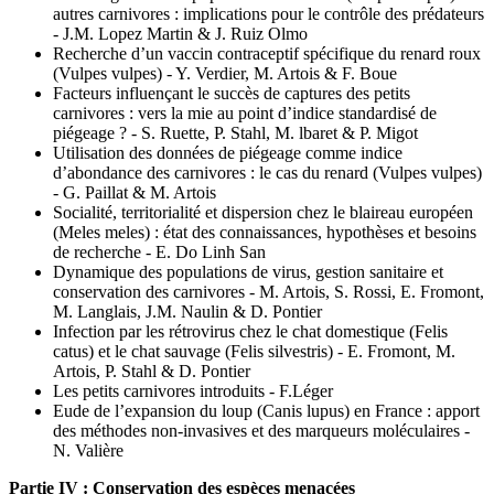
autres carnivores : implications pour le contrôle des prédateurs
- J.M. Lopez Martin & J. Ruiz Olmo
Recherche d’un vaccin contraceptif spécifique du renard roux
(Vulpes vulpes) - Y. Verdier, M. Artois & F. Boue
Facteurs influençant le succès de captures des petits
carnivores : vers la mie au point d’indice standardisé de
piégeage ? - S. Ruette, P. Stahl, M. lbaret & P. Migot
Utilisation des données de piégeage comme indice
d’abondance des carnivores : le cas du renard (Vulpes vulpes)
- G. Paillat & M. Artois
Socialité, territorialité et dispersion chez le blaireau européen
(Meles meles) : état des connaissances, hypothèses et besoins
de recherche - E. Do Linh San
Dynamique des populations de virus, gestion sanitaire et
conservation des carnivores - M. Artois, S. Rossi, E. Fromont,
M. Langlais, J.M. Naulin & D. Pontier
Infection par les rétrovirus chez le chat domestique (Felis
catus) et le chat sauvage (Felis silvestris) - E. Fromont, M.
Artois, P. Stahl & D. Pontier
Les petits carnivores introduits - F.Léger
Eude de l’expansion du loup (Canis lupus) en France : apport
des méthodes non-invasives et des marqueurs moléculaires -
N. Valière
Partie IV : Conservation des espèces menacées