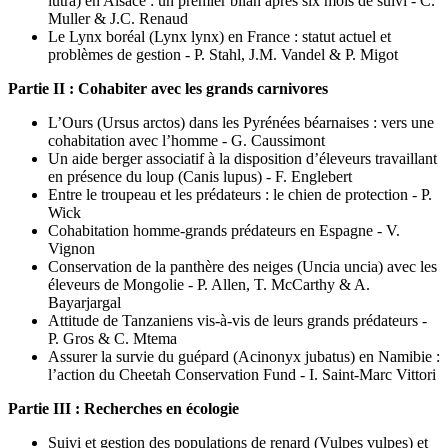
lutra) en Alsace : un premier bilan après six mois de suivi - C.
Muller & J.C. Renaud
Le Lynx boréal (Lynx lynx) en France : statut actuel et
problèmes de gestion - P. Stahl, J.M. Vandel & P. Migot
Partie II : Cohabiter avec les grands carnivores
L’Ours (Ursus arctos) dans les Pyrénées béarnaises : vers une
cohabitation avec l’homme - G. Caussimont
Un aide berger associatif à la disposition d’éleveurs travaillant
en présence du loup (Canis lupus) - F. Englebert
Entre le troupeau et les prédateurs : le chien de protection - P.
Wick
Cohabitation homme-grands prédateurs en Espagne - V.
Vignon
Conservation de la panthère des neiges (Uncia uncia) avec les
éleveurs de Mongolie - P. Allen, T. McCarthy & A.
Bayarjargal
Attitude de Tanzaniens vis-à-vis de leurs grands prédateurs -
P. Gros & C. Mtema
Assurer la survie du guépard (Acinonyx jubatus) en Namibie :
l’action du Cheetah Conservation Fund - I. Saint-Marc Vittori
Partie III : Recherches en écologie
Suivi et gestion des populations de renard (Vulpes vulpes) et