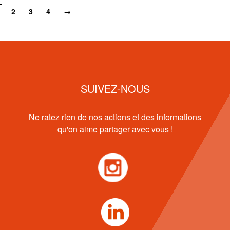
age
Page
2
Page
3
Page
4
Page
→
ourante
suivante
SUIVEZ-NOUS
Ne ratez rien de nos actions et des informations
qu'on aime partager avec vous !