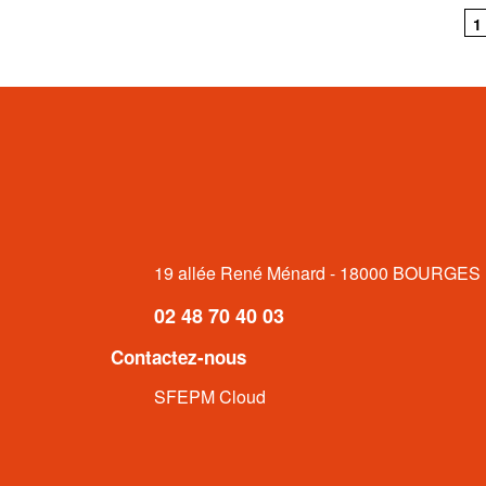
Pagination
P
1
c
19 allée René Ménard - 18000 BOURGES
02 48 70 40 03
Contactez-nous
SFEPM Cloud