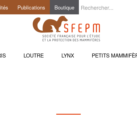
ités
Publications
Boutique
n
RIS
LOUTRE
LYNX
PETITS MAMMIF
LIVRES